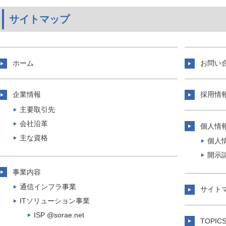
サイトマップ
ホーム
お問い
企業情報
採用情
主要取引先
会社沿革
個人情
主な資格
個人
開示
事業内容
通信インフラ事業
サイト
ITソリューション事業
ISP @sorae.net
TOPIC